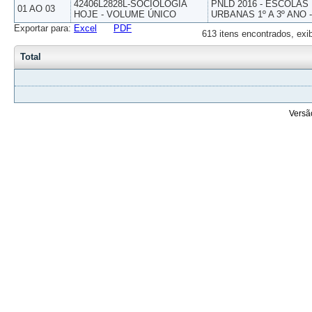
42406L2828L-SOCIOLOGIA
PNLD 2016 - ESCOLAS
01 AO 03
HOJE - VOLUME ÚNICO
URBANAS 1º A 3º ANO 
Exportar para:
Excel
PDF
613 itens encontrados, exi
Total
Versã