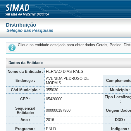
Distribuição
Seleção das Pesquisas
Clique na entidade desejada para obter dados Gerais, Pedido, Dis
Dados da Entidade
Nome da Entidade :
FERNAO DIAS PAES
AVENIDA PEDROSO DE
Endereço :
Complemento
MORAIS
Cód.Município :
355030
Município :
Tipo Localiza
CEP :
05420000
:
Sequencial
000000197950
Origem Dados
Entidade:
Ano :
2016
DDD :
Programa :
PNLD
Indígena :