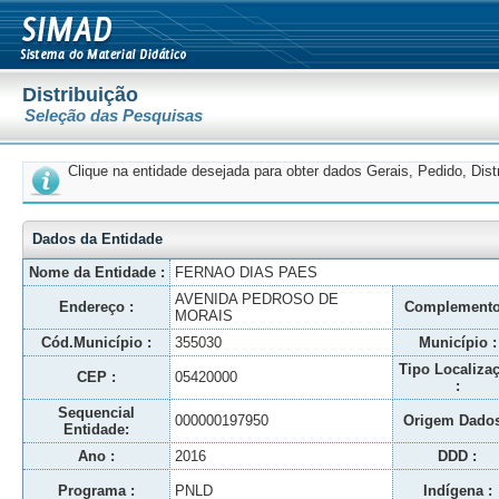
Distribuição
Seleção das Pesquisas
Clique na entidade desejada para obter dados Gerais, Pedido, Dis
Dados da Entidade
Nome da Entidade :
FERNAO DIAS PAES
AVENIDA PEDROSO DE
Endereço :
Complemento
MORAIS
Cód.Município :
355030
Município :
Tipo Localiza
CEP :
05420000
:
Sequencial
000000197950
Origem Dados
Entidade:
Ano :
2016
DDD :
Programa :
PNLD
Indígena :