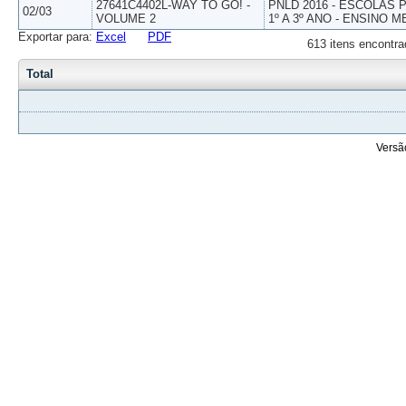
27641C4402L-WAY TO GO! -
PNLD 2016 - ESCOLAS
02/03
VOLUME 2
1º A 3º ANO - ENSINO M
Exportar para:
Excel
PDF
613 itens encontra
Total
Versã