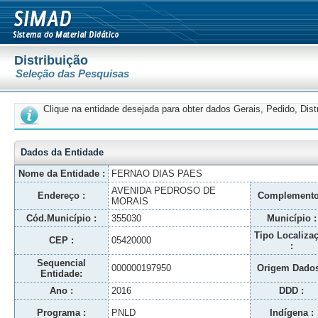
Distribuição
Seleção das Pesquisas
Clique na entidade desejada para obter dados Gerais, Pedido, Dis
Dados da Entidade
Nome da Entidade :
FERNAO DIAS PAES
AVENIDA PEDROSO DE
Endereço :
Complemento
MORAIS
Cód.Município :
355030
Município :
Tipo Localiza
CEP :
05420000
:
Sequencial
000000197950
Origem Dados
Entidade:
Ano :
2016
DDD :
Programa :
PNLD
Indígena :