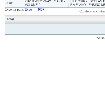
27641C4402L-WAY TO GO! -
PNLD 2016 - ESCOLAS
02/03
VOLUME 2
1º A 3º ANO - ENSINO M
Exportar para:
Excel
PDF
613 itens encontra
Total
Versã