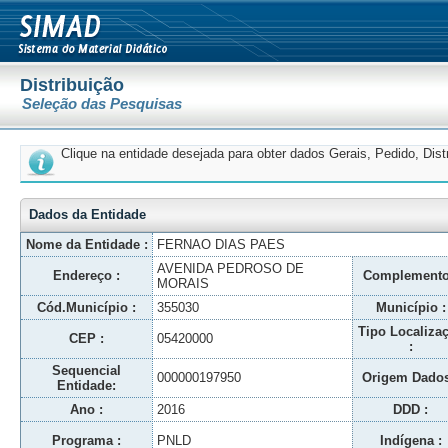
Distribuição
Seleção das Pesquisas
Clique na entidade desejada para obter dados Gerais, Pedido, Dis
Dados da Entidade
Nome da Entidade :
FERNAO DIAS PAES
AVENIDA PEDROSO DE
Endereço :
Complemento
MORAIS
Cód.Município :
355030
Município :
Tipo Localiza
CEP :
05420000
:
Sequencial
000000197950
Origem Dados
Entidade:
Ano :
2016
DDD :
Programa :
PNLD
Indígena :