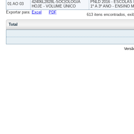
42406L2828L-SOCIOLOGIA
PNLD 2016 - ESCOLAS
01 AO 03
HOJE - VOLUME ÚNICO
1º A 3º ANO - ENSINO 
Exportar para:
Excel
PDF
613 itens encontrados, exi
Total
Versã