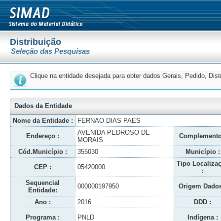
Distribuição
Seleção das Pesquisas
Clique na entidade desejada para obter dados Gerais, Pedido, Dis
Dados da Entidade
Nome da Entidade :
FERNAO DIAS PAES
AVENIDA PEDROSO DE
Endereço :
Complemento
MORAIS
Cód.Município :
355030
Município :
Tipo Localiza
CEP :
05420000
:
Sequencial
000000197950
Origem Dados
Entidade:
Ano :
2016
DDD :
Programa :
PNLD
Indígena :