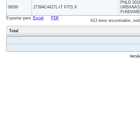
PNLD 201
08/09
27394C4427L-IT FITS 9
URBANAS 
FUNDAME
Exportar para:
Excel
PDF
613 itens encontrados, exi
Total
Versã