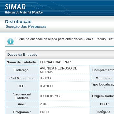
Distribuição
Seleção das Pesquisas
Clique na entidade desejada para obter dados Gerais, Pedido, Dis
Dados da Entidade
Nome da Entidade :
FERNAO DIAS PAES
AVENIDA PEDROSO DE
Endereço :
Complemento
MORAIS
Cód.Município :
355030
Município :
Tipo Localiza
CEP :
05420000
:
Sequencial
000000197950
Origem Dados
Entidade:
Ano :
2016
DDD :
Programa :
PNLD
Indígena :