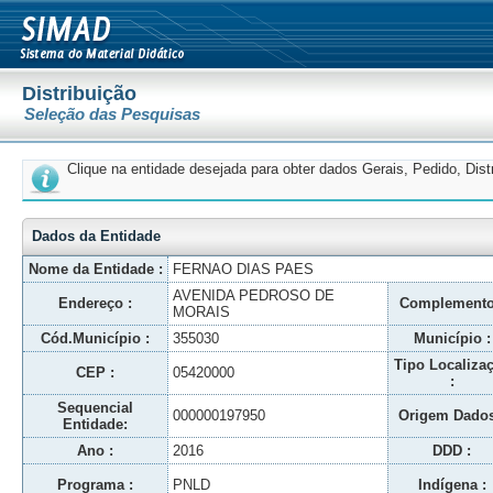
Distribuição
Seleção das Pesquisas
Clique na entidade desejada para obter dados Gerais, Pedido, Dis
Dados da Entidade
Nome da Entidade :
FERNAO DIAS PAES
AVENIDA PEDROSO DE
Endereço :
Complemento
MORAIS
Cód.Município :
355030
Município :
Tipo Localiza
CEP :
05420000
:
Sequencial
000000197950
Origem Dados
Entidade:
Ano :
2016
DDD :
Programa :
PNLD
Indígena :