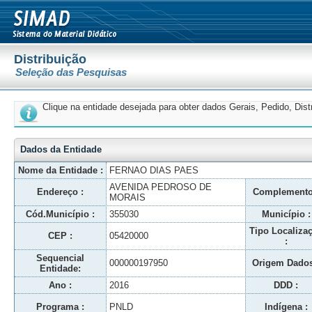
Distribuição
Seleção das Pesquisas
Clique na entidade desejada para obter dados Gerais, Pedido, Dis
Dados da Entidade
Nome da Entidade :
FERNAO DIAS PAES
AVENIDA PEDROSO DE
Endereço :
Complemento
MORAIS
Cód.Município :
355030
Município :
Tipo Localiza
CEP :
05420000
:
Sequencial
000000197950
Origem Dados
Entidade:
Ano :
2016
DDD :
Programa :
PNLD
Indígena :