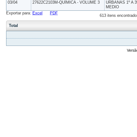
03/04
27622C2103M-QUÍMICA - VOLUME 3
URBANAS 1º A 3
MEDIO
Exportar para:
Excel
PDF
613 itens encontrado
Total
Versã