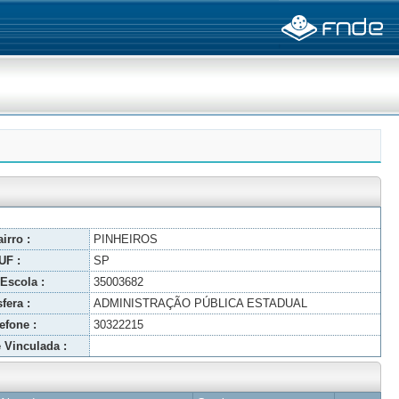
irro :
PINHEIROS
UF :
SP
Escola :
35003682
fera :
ADMINISTRAÇÃO PÚBLICA ESTADUAL
efone :
30322215
 Vinculada :