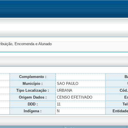
tribuição, Encomenda e Alunado
Complemento :
Ba
Município :
SAO PAULO
Tipo Localização :
URBANA
Cód.
Origem Dados :
CENSO EFETIVADO
Es
DDD :
11
Tel
Indígena :
N
Entidade