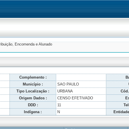
tribuição, Encomenda e Alunado
Complemento :
Ba
Município :
SAO PAULO
Tipo Localização :
URBANA
Cód.
Origem Dados :
CENSO EFETIVADO
Es
DDD :
11
Tel
Indígena :
N
Entidade