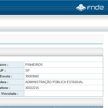
irro :
PINHEIROS
UF :
SP
Escola :
35003682
fera :
ADMINISTRAÇÃO PÚBLICA ESTADUAL
efone :
30322215
 Vinculada :