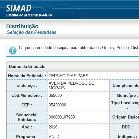
Distribuição
Seleção das Pesquisas
Clique na entidade desejada para obter dados Gerais, Pedido, Dis
Dados da Entidade
Nome da Entidade :
FERNAO DIAS PAES
AVENIDA PEDROSO DE
Endereço :
Complemento
MORAIS
Cód.Município :
355030
Município :
Tipo Localiza
CEP :
05420000
:
Sequencial
000000197950
Origem Dados
Entidade:
Ano :
2016
DDD :
Programa :
PNLD
Indígena :