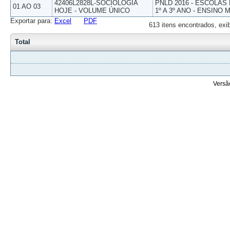
42406L2828L-SOCIOLOGIA
PNLD 2016 - ESCOLAS
01 AO 03
HOJE - VOLUME ÚNICO
1º A 3º ANO - ENSINO 
Exportar para:
Excel
PDF
613 itens encontrados, exi
Total
Versã