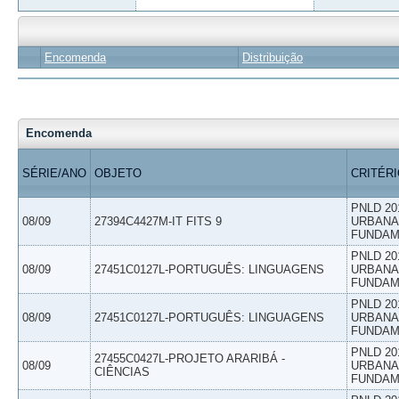
Encomenda
Distribuição
Encomenda
SÉRIE/ANO
OBJETO
CRITÉR
PNLD 20
08/09
27394C4427M-IT FITS 9
URBANAS
FUNDAM
PNLD 20
08/09
27451C0127L-PORTUGUÊS: LINGUAGENS
URBANAS
FUNDAM
PNLD 20
08/09
27451C0127L-PORTUGUÊS: LINGUAGENS
URBANAS
FUNDAM
PNLD 20
27455C0427L-PROJETO ARARIBÁ -
08/09
URBANAS
CIÊNCIAS
FUNDAM