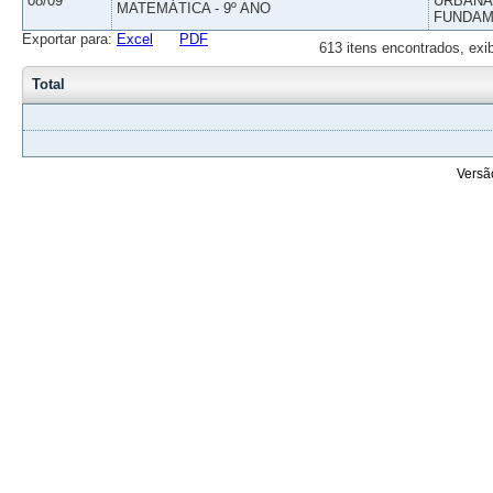
08/09
URBANAS
MATEMÁTICA - 9º ANO
FUNDAM
Exportar para:
Excel
PDF
613 itens encontrados, exi
Total
Versã