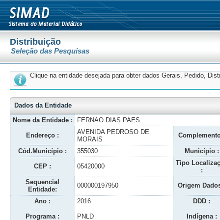
Distribuição
Seleção das Pesquisas
Clique na entidade desejada para obter dados Gerais, Pedido, Dis
Dados da Entidade
Nome da Entidade :
FERNAO DIAS PAES
AVENIDA PEDROSO DE
Endereço :
Complemento
MORAIS
Cód.Município :
355030
Município :
Tipo Localiza
CEP :
05420000
:
Sequencial
000000197950
Origem Dados
Entidade:
Ano :
2016
DDD :
Programa :
PNLD
Indígena :