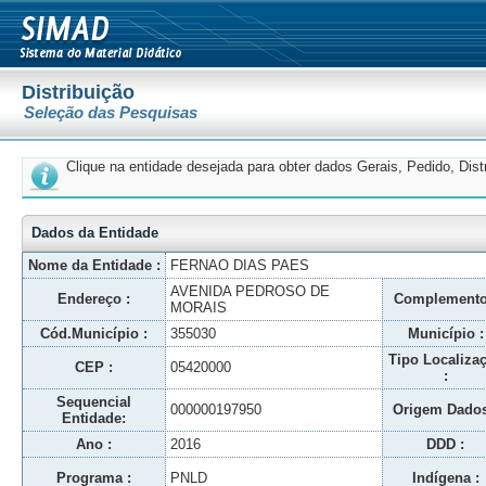
Distribuição
Seleção das Pesquisas
Clique na entidade desejada para obter dados Gerais, Pedido, Dis
Dados da Entidade
Nome da Entidade :
FERNAO DIAS PAES
AVENIDA PEDROSO DE
Endereço :
Complemento
MORAIS
Cód.Município :
355030
Município :
Tipo Localiza
CEP :
05420000
:
Sequencial
000000197950
Origem Dados
Entidade:
Ano :
2016
DDD :
Programa :
PNLD
Indígena :