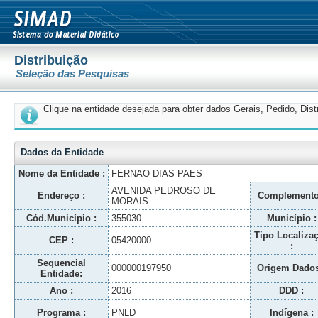
Distribuição
Seleção das Pesquisas
Clique na entidade desejada para obter dados Gerais, Pedido, Dis
Dados da Entidade
Nome da Entidade :
FERNAO DIAS PAES
AVENIDA PEDROSO DE
Endereço :
Complemento
MORAIS
Cód.Município :
355030
Município :
Tipo Localiza
CEP :
05420000
:
Sequencial
000000197950
Origem Dados
Entidade:
Ano :
2016
DDD :
Programa :
PNLD
Indígena :