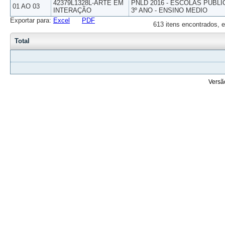
42379L1328L-ARTE EM
PNLD 2016 - ESCOLAS PUBLI
01 AO 03
INTERAÇÃO
3º ANO - ENSINO MEDIO
Exportar para:
Excel
PDF
613 itens encontrados, e
Total
Versã