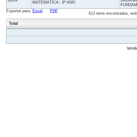
08/09
URBANAS
MATEMÁTICA - 9º ANO
FUNDAM
Exportar para:
Excel
PDF
613 itens encontrados, exi
Total
Versã