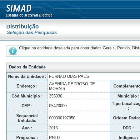
Distribuição
Seleção das Pesquisas
Clique na entidade desejada para obter dados Gerais, Pedido, Dis
Dados da Entidade
Nome da Entidade :
FERNAO DIAS PAES
AVENIDA PEDROSO DE
Endereço :
Complemento
MORAIS
Cód.Município :
355030
Município :
Tipo Localiza
CEP :
05420000
:
Sequencial
000000197950
Origem Dados
Entidade:
Ano :
2016
DDD :
Programa :
PNLD
Indígena :