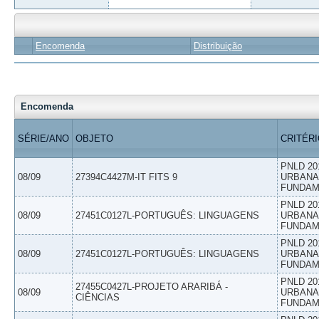
Encomenda
Distribuição
Encomenda
SÉRIE/ANO
OBJETO
CRITÉR
PNLD 20
08/09
27394C4427M-IT FITS 9
URBANAS
FUNDAM
PNLD 20
08/09
27451C0127L-PORTUGUÊS: LINGUAGENS
URBANAS
FUNDAM
PNLD 20
08/09
27451C0127L-PORTUGUÊS: LINGUAGENS
URBANAS
FUNDAM
PNLD 20
27455C0427L-PROJETO ARARIBÁ -
08/09
URBANAS
CIÊNCIAS
FUNDAM