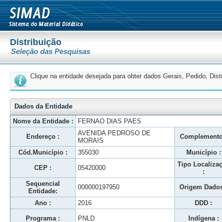
Distribuição
Seleção das Pesquisas
Clique na entidade desejada para obter dados Gerais, Pedido, Dis
Dados da Entidade
Nome da Entidade :
FERNAO DIAS PAES
AVENIDA PEDROSO DE
Endereço :
Complemento
MORAIS
Cód.Município :
355030
Município :
Tipo Localiza
CEP :
05420000
:
Sequencial
000000197950
Origem Dados
Entidade:
Ano :
2016
DDD :
Programa :
PNLD
Indígena :