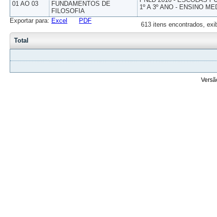
01 AO 03
FUNDAMENTOS DE
1º A 3º ANO - ENSINO ME
FILOSOFIA
Exportar para:
Excel
PDF
613 itens encontrados, exi
Total
Versã