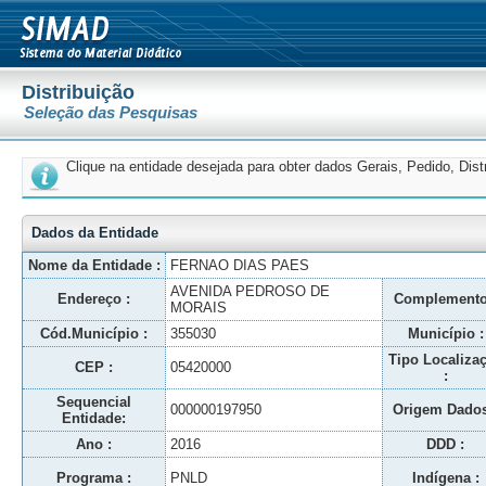
Distribuição
Seleção das Pesquisas
Clique na entidade desejada para obter dados Gerais, Pedido, Dis
Dados da Entidade
Nome da Entidade :
FERNAO DIAS PAES
AVENIDA PEDROSO DE
Endereço :
Complemento
MORAIS
Cód.Município :
355030
Município :
Tipo Localiza
CEP :
05420000
:
Sequencial
000000197950
Origem Dados
Entidade:
Ano :
2016
DDD :
Programa :
PNLD
Indígena :