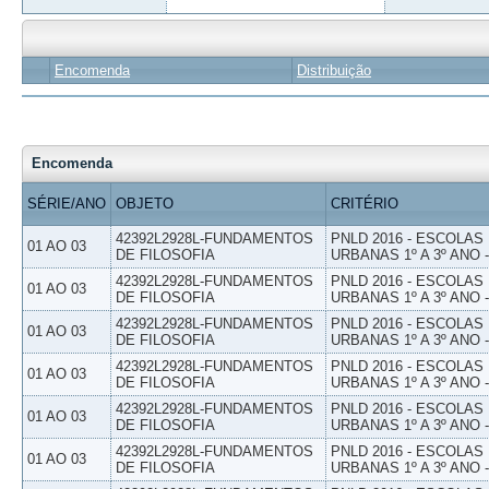
Encomenda
Distribuição
Encomenda
SÉRIE/ANO
OBJETO
CRITÉRIO
42392L2928L-FUNDAMENTOS
PNLD 2016 - ESCOLAS
01 AO 03
DE FILOSOFIA
URBANAS 1º A 3º ANO 
42392L2928L-FUNDAMENTOS
PNLD 2016 - ESCOLAS
01 AO 03
DE FILOSOFIA
URBANAS 1º A 3º ANO 
42392L2928L-FUNDAMENTOS
PNLD 2016 - ESCOLAS
01 AO 03
DE FILOSOFIA
URBANAS 1º A 3º ANO 
42392L2928L-FUNDAMENTOS
PNLD 2016 - ESCOLAS
01 AO 03
DE FILOSOFIA
URBANAS 1º A 3º ANO 
42392L2928L-FUNDAMENTOS
PNLD 2016 - ESCOLAS
01 AO 03
DE FILOSOFIA
URBANAS 1º A 3º ANO 
42392L2928L-FUNDAMENTOS
PNLD 2016 - ESCOLAS
01 AO 03
DE FILOSOFIA
URBANAS 1º A 3º ANO 