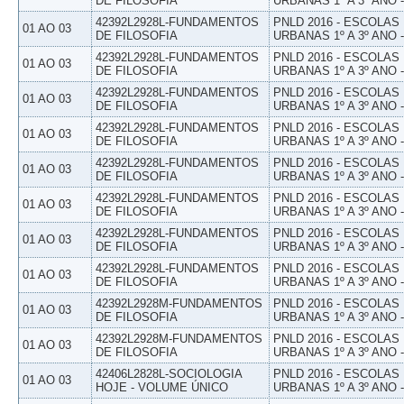
DE FILOSOFIA
URBANAS 1º A 3º ANO 
42392L2928L-FUNDAMENTOS
PNLD 2016 - ESCOLAS
01 AO 03
DE FILOSOFIA
URBANAS 1º A 3º ANO 
42392L2928L-FUNDAMENTOS
PNLD 2016 - ESCOLAS
01 AO 03
DE FILOSOFIA
URBANAS 1º A 3º ANO 
42392L2928L-FUNDAMENTOS
PNLD 2016 - ESCOLAS
01 AO 03
DE FILOSOFIA
URBANAS 1º A 3º ANO 
42392L2928L-FUNDAMENTOS
PNLD 2016 - ESCOLAS
01 AO 03
DE FILOSOFIA
URBANAS 1º A 3º ANO 
42392L2928L-FUNDAMENTOS
PNLD 2016 - ESCOLAS
01 AO 03
DE FILOSOFIA
URBANAS 1º A 3º ANO 
42392L2928L-FUNDAMENTOS
PNLD 2016 - ESCOLAS
01 AO 03
DE FILOSOFIA
URBANAS 1º A 3º ANO 
42392L2928L-FUNDAMENTOS
PNLD 2016 - ESCOLAS
01 AO 03
DE FILOSOFIA
URBANAS 1º A 3º ANO 
42392L2928L-FUNDAMENTOS
PNLD 2016 - ESCOLAS
01 AO 03
DE FILOSOFIA
URBANAS 1º A 3º ANO 
42392L2928M-FUNDAMENTOS
PNLD 2016 - ESCOLAS
01 AO 03
DE FILOSOFIA
URBANAS 1º A 3º ANO 
42392L2928M-FUNDAMENTOS
PNLD 2016 - ESCOLAS
01 AO 03
DE FILOSOFIA
URBANAS 1º A 3º ANO 
42406L2828L-SOCIOLOGIA
PNLD 2016 - ESCOLAS
01 AO 03
HOJE - VOLUME ÚNICO
URBANAS 1º A 3º ANO 