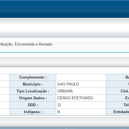
tribuição, Encomenda e Alunado
Complemento :
Ba
Município :
SAO PAULO
Tipo Localização :
URBANA
Cód.
Origem Dados :
CENSO EFETIVADO
Es
DDD :
11
Tel
Indígena :
N
Entidade