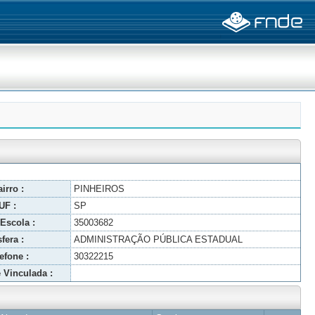
irro :
PINHEIROS
UF :
SP
Escola :
35003682
fera :
ADMINISTRAÇÃO PÚBLICA ESTADUAL
efone :
30322215
 Vinculada :