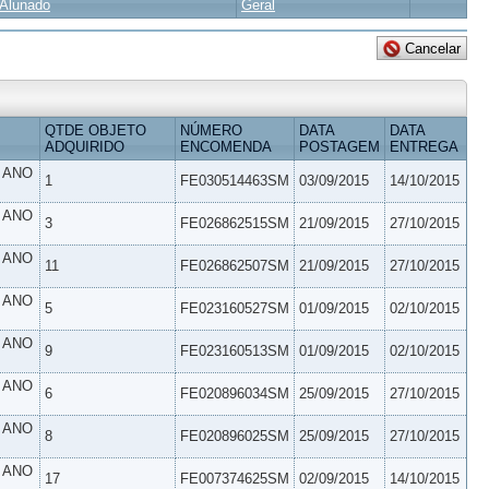
Alunado
Geral
QTDE OBJETO
NÚMERO
DATA
DATA
ADQUIRIDO
ENCOMENDA
POSTAGEM
ENTREGA
º ANO
1
FE030514463SM
03/09/2015
14/10/2015
º ANO
3
FE026862515SM
21/09/2015
27/10/2015
º ANO
11
FE026862507SM
21/09/2015
27/10/2015
º ANO
5
FE023160527SM
01/09/2015
02/10/2015
º ANO
9
FE023160513SM
01/09/2015
02/10/2015
º ANO
6
FE020896034SM
25/09/2015
27/10/2015
º ANO
8
FE020896025SM
25/09/2015
27/10/2015
º ANO
17
FE007374625SM
02/09/2015
14/10/2015