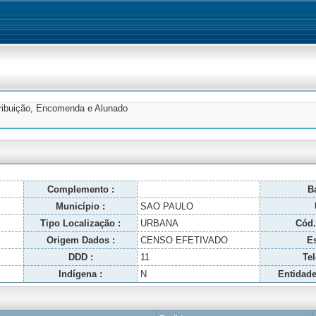
tribuição, Encomenda e Alunado
Complemento :
Ba
Município :
SAO PAULO
Tipo Localização :
URBANA
Cód.
Origem Dados :
CENSO EFETIVADO
Es
DDD :
11
Tel
Indígena :
N
Entidade