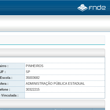
irro :
PINHEIROS
UF :
SP
Escola :
35003682
fera :
ADMINISTRAÇÃO PÚBLICA ESTADUAL
efone :
30322215
 Vinculada :