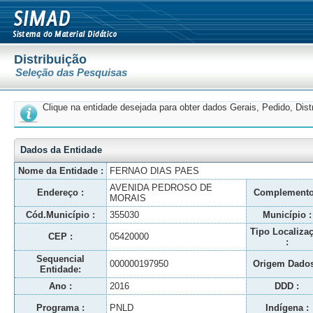
Distribuição
Seleção das Pesquisas
Clique na entidade desejada para obter dados Gerais, Pedido, Dis
Dados da Entidade
Nome da Entidade :
FERNAO DIAS PAES
AVENIDA PEDROSO DE
Endereço :
Complemento
MORAIS
Cód.Município :
355030
Município :
Tipo Localiza
CEP :
05420000
:
Sequencial
000000197950
Origem Dados
Entidade:
Ano :
2016
DDD :
Programa :
PNLD
Indígena :