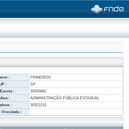
irro :
PINHEIROS
UF :
SP
Escola :
35003682
fera :
ADMINISTRAÇÃO PÚBLICA ESTADUAL
efone :
30322215
 Vinculada :