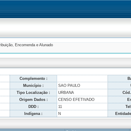
tribuição, Encomenda e Alunado
Complemento :
Ba
Município :
SAO PAULO
Tipo Localização :
URBANA
Cód.
Origem Dados :
CENSO EFETIVADO
Es
DDD :
11
Tel
Indígena :
N
Entidade