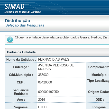
Distribuição
Seleção das Pesquisas
Clique na entidade desejada para obter dados Gerais, Pedido, Dis
Dados da Entidade
Nome da Entidade :
FERNAO DIAS PAES
AVENIDA PEDROSO DE
Endereço :
Complemento
MORAIS
Cód.Município :
355030
Município :
Tipo Localiza
CEP :
05420000
:
Sequencial
000000197950
Origem Dados
Entidade:
Ano :
2016
DDD :
Programa :
PNLD
Indígena :