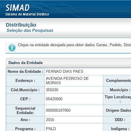
Distribuição
Seleção das Pesquisas
Clique na entidade desejada para obter dados Gerais, Pedido, Dis
Dados da Entidade
Nome da Entidade :
FERNAO DIAS PAES
AVENIDA PEDROSO DE
Endereço :
Complemento
MORAIS
Cód.Município :
355030
Município :
Tipo Localiza
CEP :
05420000
:
Sequencial
000000197950
Origem Dados
Entidade:
Ano :
2016
DDD :
Programa :
PNLD
Indígena :