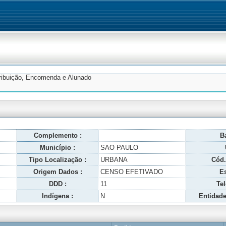
tribuição, Encomenda e Alunado
Complemento :
Ba
Município :
SAO PAULO
Tipo Localização :
URBANA
Cód.
Origem Dados :
CENSO EFETIVADO
Es
DDD :
11
Tel
Indígena :
N
Entidade