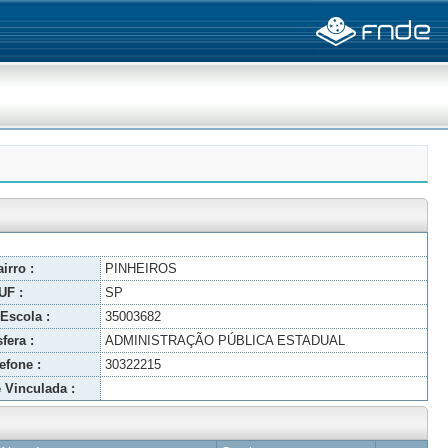
irro :
PINHEIROS
UF :
SP
Escola :
35003682
fera :
ADMINISTRAÇÃO PÚBLICA ESTADUAL
efone :
30322215
 Vinculada :