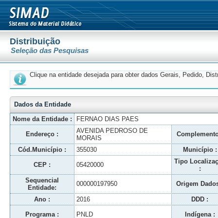
Distribuição
Seleção das Pesquisas
Clique na entidade desejada para obter dados Gerais, Pedido, Dis
Dados da Entidade
Nome da Entidade :
FERNAO DIAS PAES
AVENIDA PEDROSO DE
Endereço :
Complemento
MORAIS
Cód.Município :
355030
Município :
Tipo Localiza
CEP :
05420000
:
Sequencial
000000197950
Origem Dados
Entidade:
Ano :
2016
DDD :
Programa :
PNLD
Indígena :