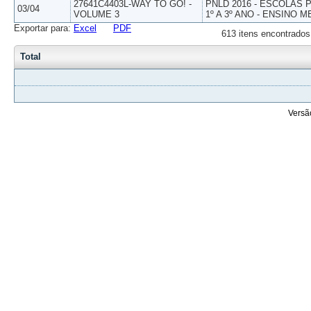
27641C4403L-WAY TO GO! -
PNLD 2016 - ESCOLAS
03/04
VOLUME 3
1º A 3º ANO - ENSINO M
Exportar para:
Excel
PDF
613 itens encontrados
Total
Versã