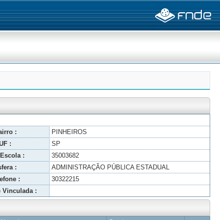
irro :
PINHEIROS
UF :
SP
Escola :
35003682
fera :
ADMINISTRAÇÃO PÚBLICA ESTADUAL
efone :
30322215
 Vinculada :