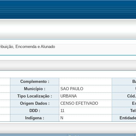
tribuição, Encomenda e Alunado
Complemento :
Ba
Município :
SAO PAULO
Tipo Localização :
URBANA
Cód.
Origem Dados :
CENSO EFETIVADO
Es
DDD :
11
Tel
Indígena :
N
Entidade