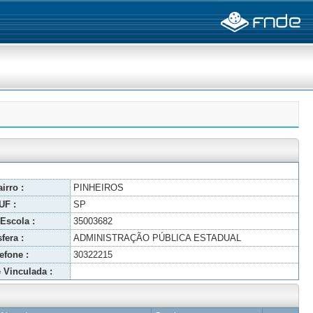
irro :
PINHEIROS
UF :
SP
Escola :
35003682
fera :
ADMINISTRAÇÃO PÚBLICA ESTADUAL
efone :
30322215
 Vinculada :