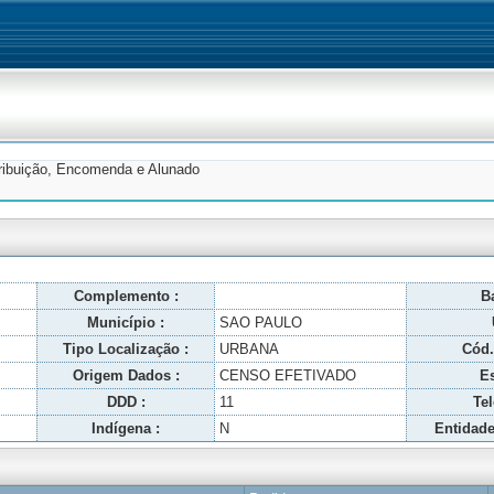
tribuição, Encomenda e Alunado
Complemento :
Ba
Município :
SAO PAULO
Tipo Localização :
URBANA
Cód.
Origem Dados :
CENSO EFETIVADO
Es
DDD :
11
Tel
Indígena :
N
Entidade