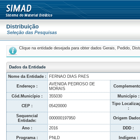
Distribuição
Seleção das Pesquisas
Clique na entidade desejada para obter dados Gerais, Pedido, Dis
Dados da Entidade
Nome da Entidade :
FERNAO DIAS PAES
AVENIDA PEDROSO DE
Endereço :
Complemento
MORAIS
Cód.Município :
355030
Município :
Tipo Localiza
CEP :
05420000
:
Sequencial
000000197950
Origem Dados
Entidade:
Ano :
2016
DDD :
Programa :
PNLD
Indígena :