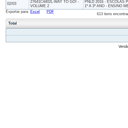
27641C4402L-WAY TO GO! -
PNLD 2016 - ESCOLAS
02/03
VOLUME 2
1º A 3º ANO - ENSINO M
Exportar para:
Excel
PDF
613 itens encontra
Total
Versã