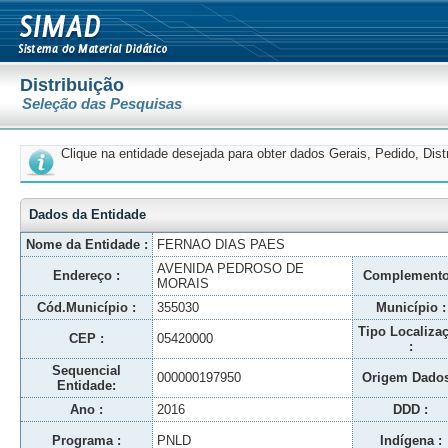
Distribuição
Seleção das Pesquisas
Clique na entidade desejada para obter dados Gerais, Pedido, Dis
Dados da Entidade
Nome da Entidade :
FERNAO DIAS PAES
AVENIDA PEDROSO DE
Endereço :
Complemento
MORAIS
Cód.Município :
355030
Município :
Tipo Localiza
CEP :
05420000
:
Sequencial
000000197950
Origem Dados
Entidade:
Ano :
2016
DDD :
Programa :
PNLD
Indígena :