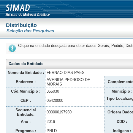
Distribuição
Seleção das Pesquisas
Clique na entidade desejada para obter dados Gerais, Pedido, Dis
Dados da Entidade
Nome da Entidade :
FERNAO DIAS PAES
AVENIDA PEDROSO DE
Endereço :
Complemento
MORAIS
Cód.Município :
355030
Município :
Tipo Localiza
CEP :
05420000
:
Sequencial
000000197950
Origem Dados
Entidade:
Ano :
2016
DDD :
Programa :
PNLD
Indígena :