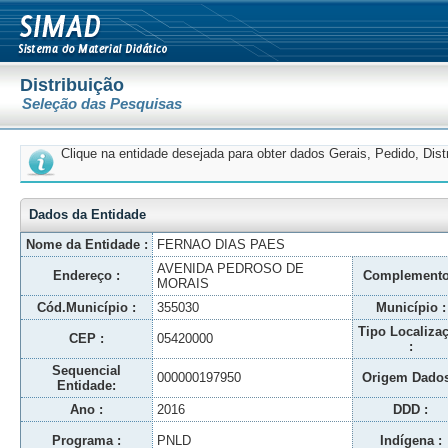
Distribuição
Seleção das Pesquisas
Clique na entidade desejada para obter dados Gerais, Pedido, Dis
Dados da Entidade
Nome da Entidade :
FERNAO DIAS PAES
AVENIDA PEDROSO DE
Endereço :
Complemento
MORAIS
Cód.Município :
355030
Município :
Tipo Localiza
CEP :
05420000
:
Sequencial
000000197950
Origem Dados
Entidade:
Ano :
2016
DDD :
Programa :
PNLD
Indígena :