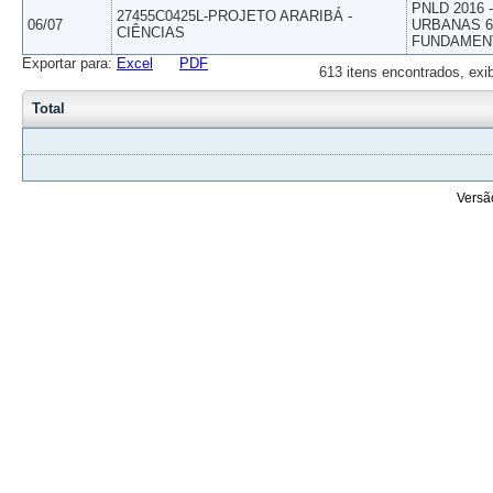
PNLD 2016
27455C0425L-PROJETO ARARIBÁ -
06/07
URBANAS 6º
CIÊNCIAS
FUNDAMEN
Exportar para:
Excel
PDF
613 itens encontrados, exi
Total
Versã