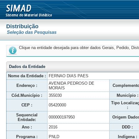
Distribuição
Seleção das Pesquisas
Clique na entidade desejada para obter dados Gerais, Pedido, Dis
Dados da Entidade
Nome da Entidade :
FERNAO DIAS PAES
AVENIDA PEDROSO DE
Endereço :
Complemento
MORAIS
Cód.Município :
355030
Município :
Tipo Localiza
CEP :
05420000
:
Sequencial
000000197950
Origem Dados
Entidade:
Ano :
2016
DDD :
Programa :
PNLD
Indígena :