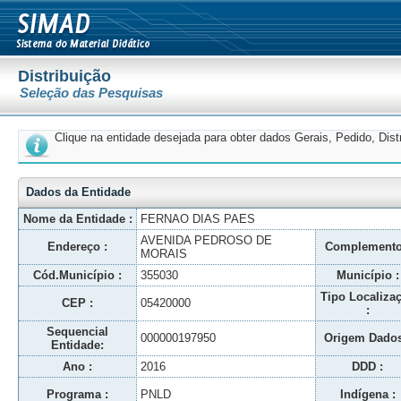
Distribuição
Seleção das Pesquisas
Clique na entidade desejada para obter dados Gerais, Pedido, Dis
Dados da Entidade
Nome da Entidade :
FERNAO DIAS PAES
AVENIDA PEDROSO DE
Endereço :
Complemento
MORAIS
Cód.Município :
355030
Município :
Tipo Localiza
CEP :
05420000
:
Sequencial
000000197950
Origem Dados
Entidade:
Ano :
2016
DDD :
Programa :
PNLD
Indígena :