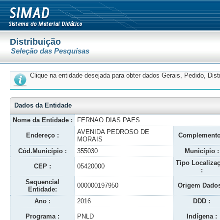
Distribuição
Seleção das Pesquisas
Clique na entidade desejada para obter dados Gerais, Pedido, Dis
Dados da Entidade
Nome da Entidade :
FERNAO DIAS PAES
AVENIDA PEDROSO DE
Endereço :
Complemento
MORAIS
Cód.Município :
355030
Município :
Tipo Localiza
CEP :
05420000
:
Sequencial
000000197950
Origem Dados
Entidade:
Ano :
2016
DDD :
Programa :
PNLD
Indígena :