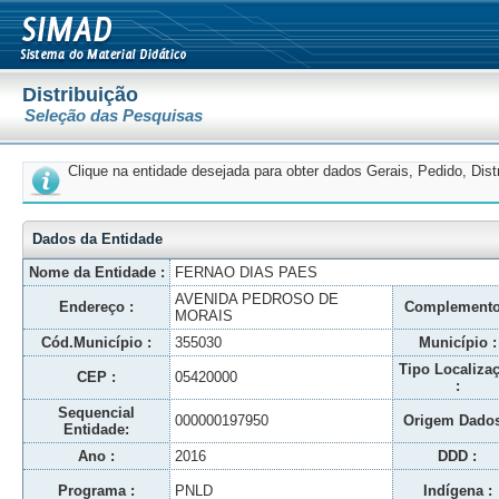
Distribuição
Seleção das Pesquisas
Clique na entidade desejada para obter dados Gerais, Pedido, Dis
Dados da Entidade
Nome da Entidade :
FERNAO DIAS PAES
AVENIDA PEDROSO DE
Endereço :
Complemento
MORAIS
Cód.Município :
355030
Município :
Tipo Localiza
CEP :
05420000
:
Sequencial
000000197950
Origem Dados
Entidade:
Ano :
2016
DDD :
Programa :
PNLD
Indígena :