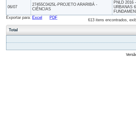
PNLD 2016
27455C0425L-PROJETO ARARIBÁ -
06/07
URBANAS 6º
CIÊNCIAS
FUNDAMEN
Exportar para:
Excel
PDF
613 itens encontrados, exi
Total
Versã