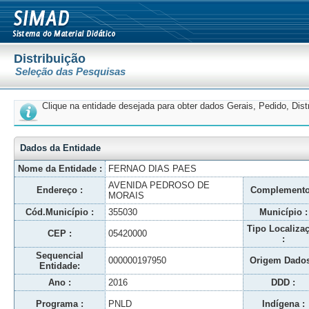
Distribuição
Seleção das Pesquisas
Clique na entidade desejada para obter dados Gerais, Pedido, Dis
Dados da Entidade
Nome da Entidade :
FERNAO DIAS PAES
AVENIDA PEDROSO DE
Endereço :
Complemento
MORAIS
Cód.Município :
355030
Município :
Tipo Localiza
CEP :
05420000
:
Sequencial
000000197950
Origem Dados
Entidade:
Ano :
2016
DDD :
Programa :
PNLD
Indígena :