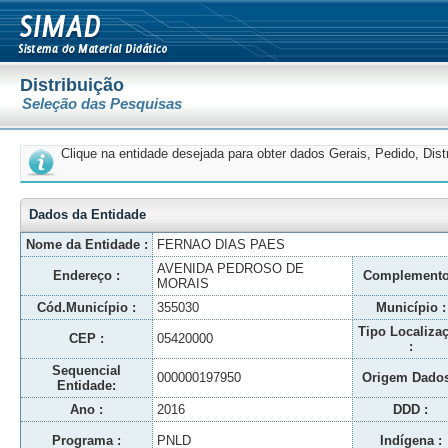
Distribuição
Seleção das Pesquisas
Clique na entidade desejada para obter dados Gerais, Pedido, Dis
Dados da Entidade
Nome da Entidade :
FERNAO DIAS PAES
AVENIDA PEDROSO DE
Endereço :
Complemento
MORAIS
Cód.Município :
355030
Município :
Tipo Localiza
CEP :
05420000
:
Sequencial
000000197950
Origem Dados
Entidade:
Ano :
2016
DDD :
Programa :
PNLD
Indígena :