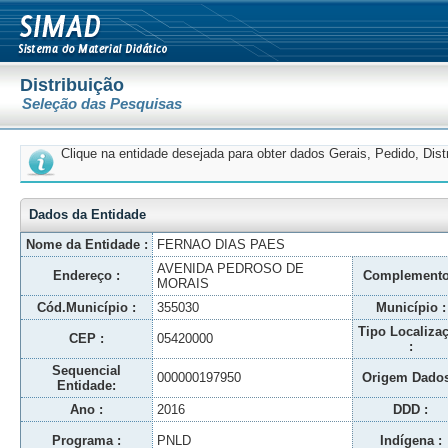
Distribuição
Seleção das Pesquisas
Clique na entidade desejada para obter dados Gerais, Pedido, Dis
Dados da Entidade
Nome da Entidade :
FERNAO DIAS PAES
AVENIDA PEDROSO DE
Endereço :
Complemento
MORAIS
Cód.Município :
355030
Município :
Tipo Localiza
CEP :
05420000
:
Sequencial
000000197950
Origem Dados
Entidade:
Ano :
2016
DDD :
Programa :
PNLD
Indígena :