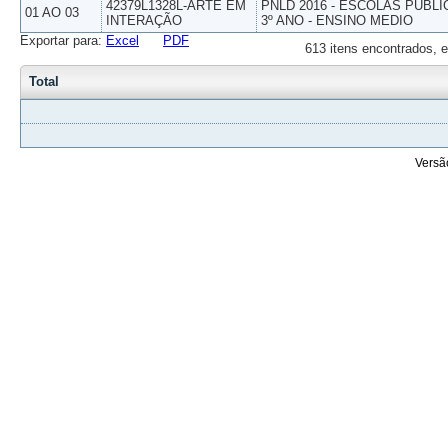
42379L1328L-ARTE EM
PNLD 2016 - ESCOLAS PUBLI
01 AO 03
INTERAÇÃO
3º ANO - ENSINO MEDIO
Exportar para:
Excel
PDF
613 itens encontrados, e
Total
Versã