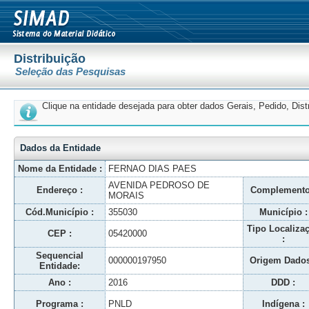
Distribuição
Seleção das Pesquisas
Clique na entidade desejada para obter dados Gerais, Pedido, Dis
Dados da Entidade
Nome da Entidade :
FERNAO DIAS PAES
AVENIDA PEDROSO DE
Endereço :
Complemento
MORAIS
Cód.Município :
355030
Município :
Tipo Localiza
CEP :
05420000
:
Sequencial
000000197950
Origem Dados
Entidade:
Ano :
2016
DDD :
Programa :
PNLD
Indígena :