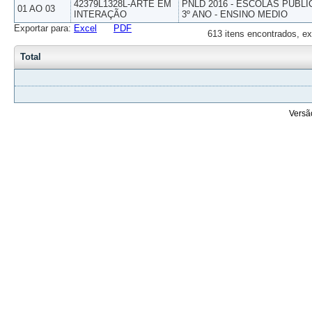
42379L1328L-ARTE EM
PNLD 2016 - ESCOLAS PUBLI
01 AO 03
INTERAÇÃO
3º ANO - ENSINO MEDIO
Exportar para:
Excel
PDF
613 itens encontrados, ex
Total
Versã