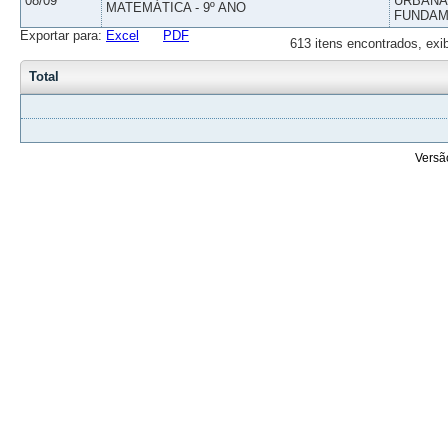
08/09
URBANAS
MATEMÁTICA - 9º ANO
FUNDAM
Exportar para:
Excel
PDF
613 itens encontrados, exi
Total
Versã