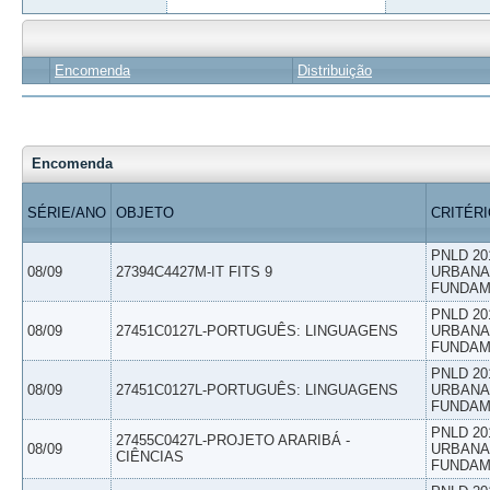
Encomenda
Distribuição
Encomenda
SÉRIE/ANO
OBJETO
CRITÉR
PNLD 20
08/09
27394C4427M-IT FITS 9
URBANAS
FUNDAM
PNLD 20
08/09
27451C0127L-PORTUGUÊS: LINGUAGENS
URBANAS
FUNDAM
PNLD 20
08/09
27451C0127L-PORTUGUÊS: LINGUAGENS
URBANAS
FUNDAM
PNLD 20
27455C0427L-PROJETO ARARIBÁ -
08/09
URBANAS
CIÊNCIAS
FUNDAM