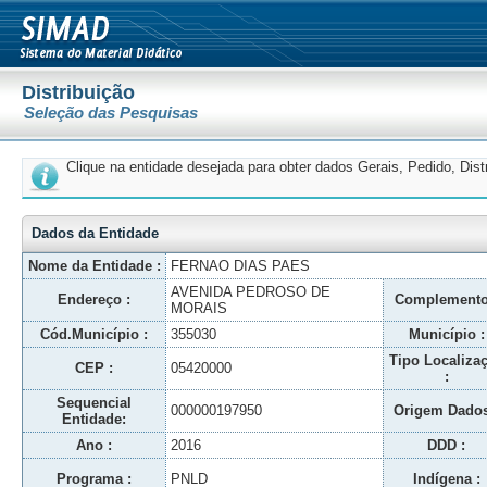
Distribuição
Seleção das Pesquisas
Clique na entidade desejada para obter dados Gerais, Pedido, Dis
Dados da Entidade
Nome da Entidade :
FERNAO DIAS PAES
AVENIDA PEDROSO DE
Endereço :
Complemento
MORAIS
Cód.Município :
355030
Município :
Tipo Localiza
CEP :
05420000
:
Sequencial
000000197950
Origem Dados
Entidade:
Ano :
2016
DDD :
Programa :
PNLD
Indígena :