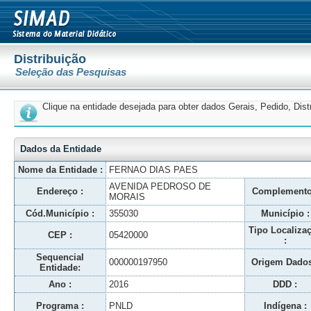
Distribuição
Seleção das Pesquisas
Clique na entidade desejada para obter dados Gerais, Pedido, Dis
Dados da Entidade
Nome da Entidade :
FERNAO DIAS PAES
AVENIDA PEDROSO DE
Endereço :
Complemento
MORAIS
Cód.Município :
355030
Município :
Tipo Localiza
CEP :
05420000
:
Sequencial
000000197950
Origem Dados
Entidade:
Ano :
2016
DDD :
Programa :
PNLD
Indígena :