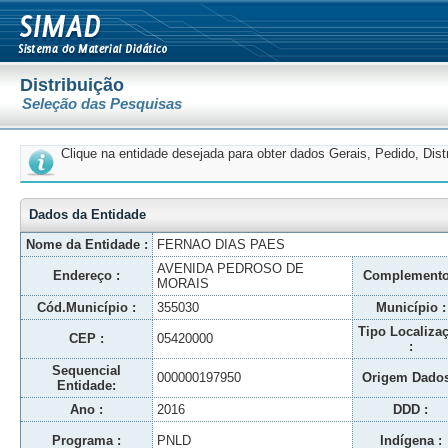
Distribuição
Seleção das Pesquisas
Clique na entidade desejada para obter dados Gerais, Pedido, Dis
Dados da Entidade
Nome da Entidade :
FERNAO DIAS PAES
AVENIDA PEDROSO DE
Endereço :
Complemento
MORAIS
Cód.Município :
355030
Município :
Tipo Localiza
CEP :
05420000
:
Sequencial
000000197950
Origem Dados
Entidade:
Ano :
2016
DDD :
Programa :
PNLD
Indígena :