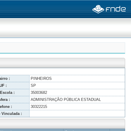
irro :
PINHEIROS
UF :
SP
Escola :
35003682
fera :
ADMINISTRAÇÃO PÚBLICA ESTADUAL
efone :
30322215
 Vinculada :