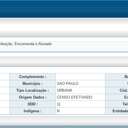
tribuição, Encomenda e Alunado
Complemento :
Ba
Município :
SAO PAULO
Tipo Localização :
URBANA
Cód.
Origem Dados :
CENSO EFETIVADO
Es
DDD :
11
Tel
Indígena :
N
Entidade