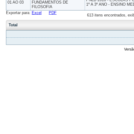
01 AO 03
FUNDAMENTOS DE
1º A 3º ANO - ENSINO ME
FILOSOFIA
Exportar para:
Excel
PDF
613 itens encontrados, exi
Total
Versã