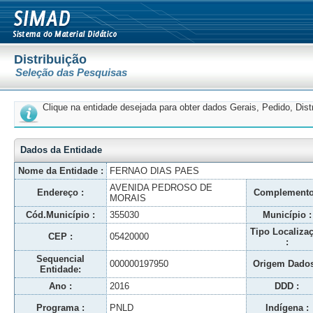
Distribuição
Seleção das Pesquisas
Clique na entidade desejada para obter dados Gerais, Pedido, Dis
Dados da Entidade
Nome da Entidade :
FERNAO DIAS PAES
AVENIDA PEDROSO DE
Endereço :
Complemento
MORAIS
Cód.Município :
355030
Município :
Tipo Localiza
CEP :
05420000
:
Sequencial
000000197950
Origem Dados
Entidade:
Ano :
2016
DDD :
Programa :
PNLD
Indígena :