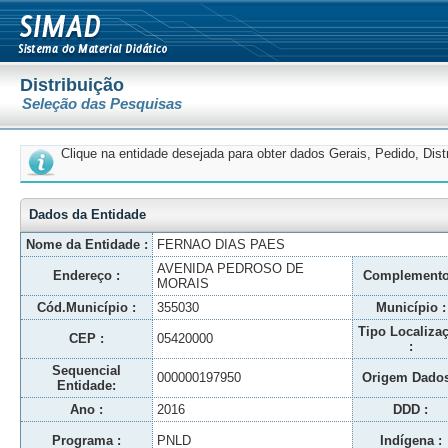
Distribuição
Seleção das Pesquisas
Clique na entidade desejada para obter dados Gerais, Pedido, Dis
Dados da Entidade
Nome da Entidade :
FERNAO DIAS PAES
AVENIDA PEDROSO DE
Endereço :
Complemento
MORAIS
Cód.Município :
355030
Município :
Tipo Localiza
CEP :
05420000
:
Sequencial
000000197950
Origem Dados
Entidade:
Ano :
2016
DDD :
Programa :
PNLD
Indígena :