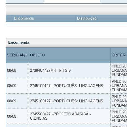
Encomenda
Distribuição
Encomenda
SÉRIE/ANO
OBJETO
CRITÉR
PNLD 20
08/09
27394C4427M-IT FITS 9
URBANAS
FUNDAM
PNLD 20
08/09
27451C0127L-PORTUGUÊS: LINGUAGENS
URBANAS
FUNDAM
PNLD 20
08/09
27451C0127L-PORTUGUÊS: LINGUAGENS
URBANAS
FUNDAM
PNLD 20
27455C0427L-PROJETO ARARIBÁ -
08/09
URBANAS
CIÊNCIAS
FUNDAM