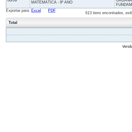
08/09
URBANAS
MATEMÁTICA - 9º ANO
FUNDAM
Exportar para:
Excel
PDF
613 itens encontrados, exi
Total
Versã