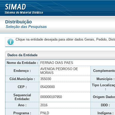
Distribuição
Seleção das Pesquisas
Clique na entidade desejada para obter dados Gerais, Pedido, Dis
Dados da Entidade
Nome da Entidade :
FERNAO DIAS PAES
AVENIDA PEDROSO DE
Endereço :
Complemento
MORAIS
Cód.Município :
355030
Município :
Tipo Localiza
CEP :
05420000
:
Sequencial
000000197950
Origem Dados
Entidade:
Ano :
2016
DDD :
Programa :
PNLD
Indígena :