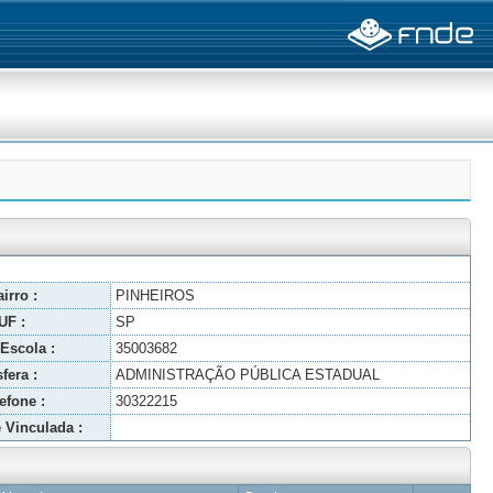
irro :
PINHEIROS
UF :
SP
Escola :
35003682
fera :
ADMINISTRAÇÃO PÚBLICA ESTADUAL
efone :
30322215
 Vinculada :