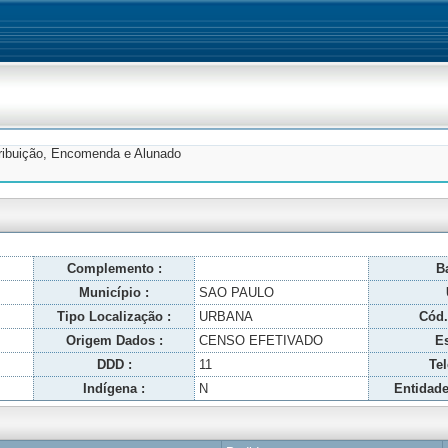
tribuição, Encomenda e Alunado
Complemento :
Ba
Município :
SAO PAULO
Tipo Localização :
URBANA
Cód.
Origem Dados :
CENSO EFETIVADO
Es
DDD :
11
Tel
Indígena :
N
Entidade