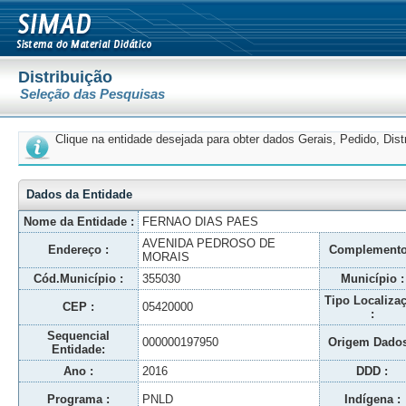
Distribuição
Seleção das Pesquisas
Clique na entidade desejada para obter dados Gerais, Pedido, Dis
Dados da Entidade
Nome da Entidade :
FERNAO DIAS PAES
AVENIDA PEDROSO DE
Endereço :
Complemento
MORAIS
Cód.Município :
355030
Município :
Tipo Localiza
CEP :
05420000
:
Sequencial
000000197950
Origem Dados
Entidade:
Ano :
2016
DDD :
Programa :
PNLD
Indígena :