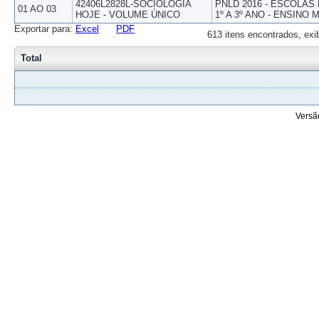
42406L2828L-SOCIOLOGIA
PNLD 2016 - ESCOLAS
01 AO 03
HOJE - VOLUME ÚNICO
1º A 3º ANO - ENSINO 
Exportar para:
Excel
PDF
613 itens encontrados, exi
Total
Versã