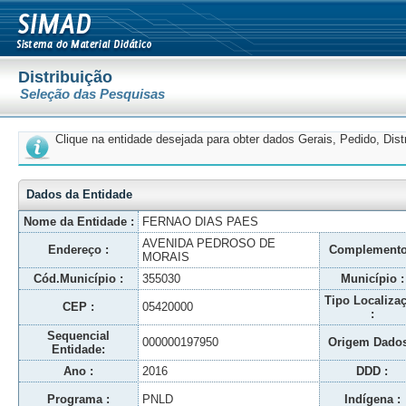
Distribuição
Seleção das Pesquisas
Clique na entidade desejada para obter dados Gerais, Pedido, Dis
Dados da Entidade
Nome da Entidade :
FERNAO DIAS PAES
AVENIDA PEDROSO DE
Endereço :
Complemento
MORAIS
Cód.Município :
355030
Município :
Tipo Localiza
CEP :
05420000
:
Sequencial
000000197950
Origem Dados
Entidade:
Ano :
2016
DDD :
Programa :
PNLD
Indígena :